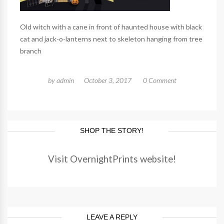
Old witch with a cane in front of haunted house with black
cat and jack-o-lanterns next to skeleton hanging from tree
branch
by
admin
October 3, 2017
0 Comment
SHOP THE STORY!
Visit OvernightPrints website!
LEAVE A REPLY