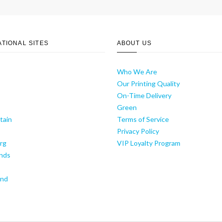
ATIONAL SITES
ABOUT US
Who We Are
Our Printing Quality
On-Time Delivery
y
Green
tain
Terms of Service
Privacy Policy
rg
VIP Loyalty Program
nds
and