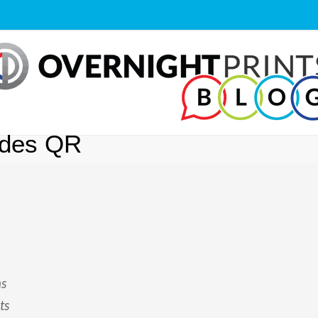
des QR
ns
ts