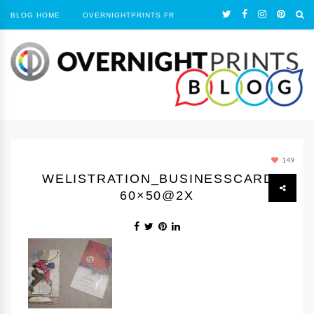
BLOG HOME
OVERNIGHTPRINTS.FR
149
WELISTRATION_BUSINESSCARDS-
60×50@2X