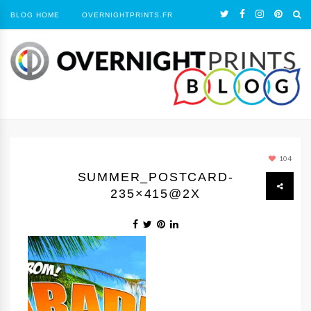
BLOG HOME
OVERNIGHTPRINTS.FR
104
SUMMER_POSTCARD-
235×415@2X