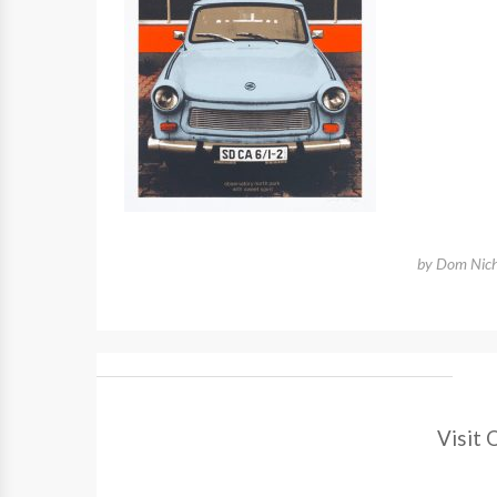
by
Dom Nich
Visit 