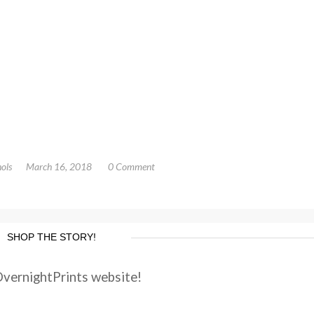
ols
March 16, 2018
0 Comment
SHOP THE STORY!
OvernightPrints website!