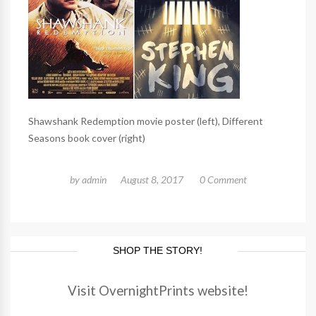
Shawshank Redemption movie poster (left), Different
Seasons book cover (right)
by
admin
August 8, 2017
0 Comment
SHOP THE STORY!
Visit OvernightPrints website!