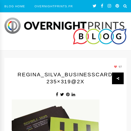
BLOG HOME
OVERNIGHTPRINTS.FR
97
REGINA_SILVA_BUSINESSCARD-
235×319@2X