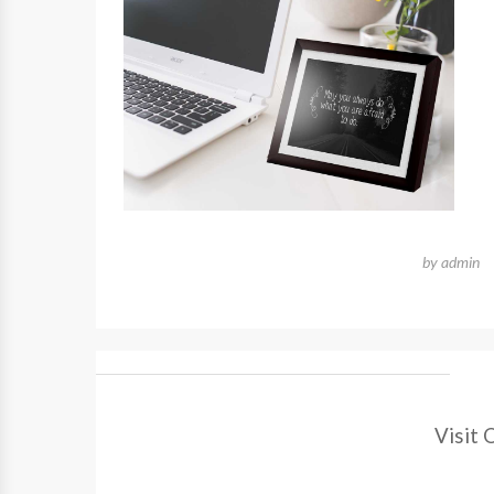
by
admin
Visit 