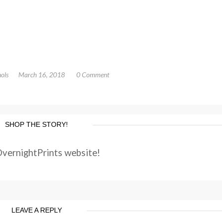
ols
March 16, 2018
0 Comment
SHOP THE STORY!
OvernightPrints website!
LEAVE A REPLY