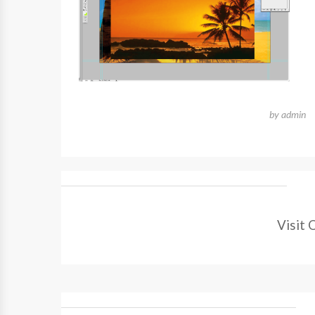
by
admin
Visit 