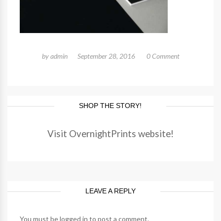
by
admin
September 28, 2016
0 Comment
SHOP THE STORY!
Visit OvernightPrints website!
LEAVE A REPLY
You must be
logged in
to post a comment.