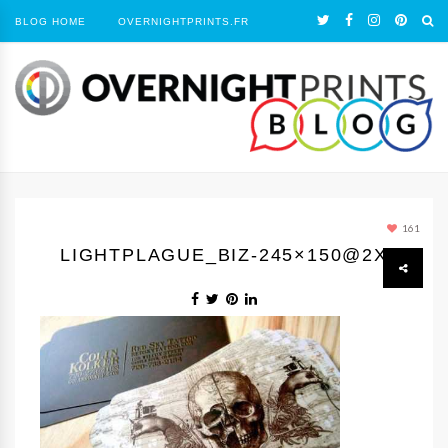
BLOG HOME
OVERNIGHTPRINTS.FR
161
LIGHTPLAGUE_BIZ-245×150@2X