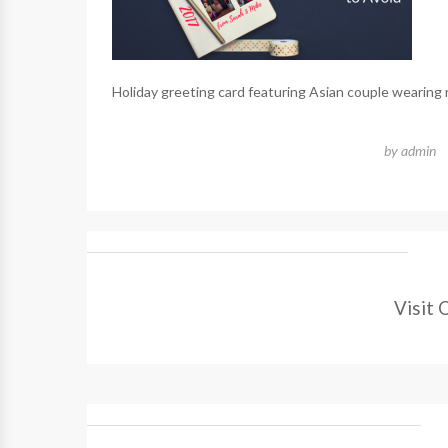
Holiday greeting card featuring Asian couple wearing 
by
admin
Visit 