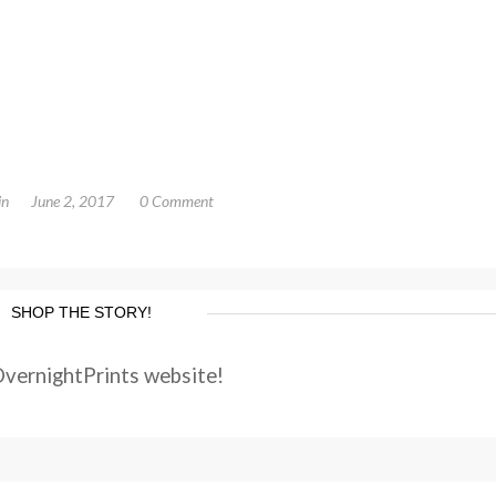
in
June 2, 2017
0 Comment
SHOP THE STORY!
OvernightPrints website!