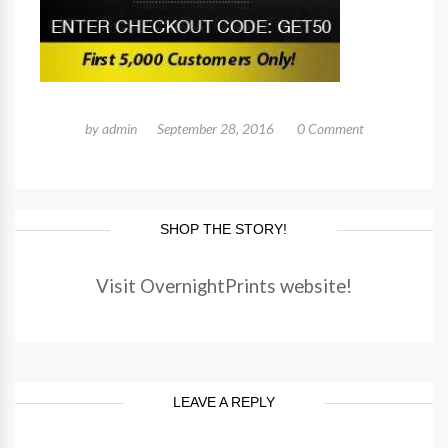
by
admin
September 28, 2016
0 Comment
SHOP THE STORY!
Visit OvernightPrints website!
LEAVE A REPLY