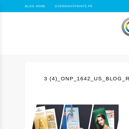
BLOG HOME
OVERNIGHTPRINTS.FR
3 (4)_ONP_1642_US_BLOG_