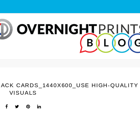
RACK CARDS_1440Х600_USE HIGH-QUALITY
VISUALS