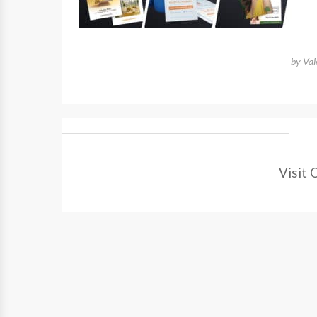
by
Val
Visit 