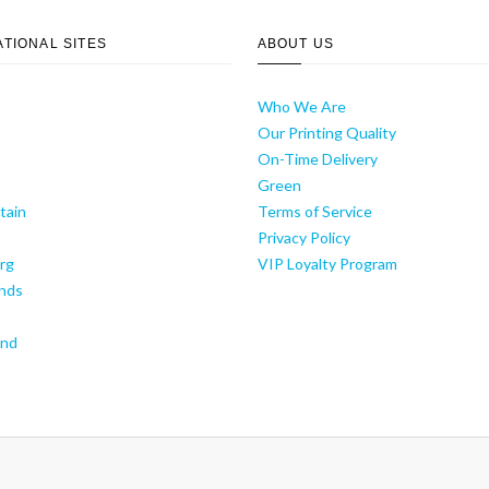
ATIONAL SITES
ABOUT US
Who We Are
Our Printing Quality
On-Time Delivery
y
Green
tain
Terms of Service
Privacy Policy
rg
VIP Loyalty Program
nds
and