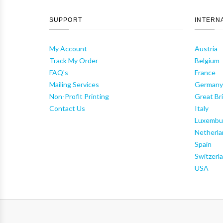
SUPPORT
INTERN
My Account
Austria
Track My Order
Belgium
FAQ's
France
Mailing Services
German
Non-Profit Printing
Great Bri
Contact Us
Italy
Luxembu
Netherla
Spain
Switzerl
USA