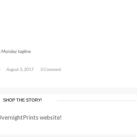
s Monday tagline
n
August 3, 2017
0 Comment
SHOP THE STORY!
OvernightPrints website!