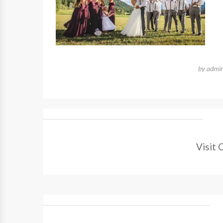
by
admi
Visit 