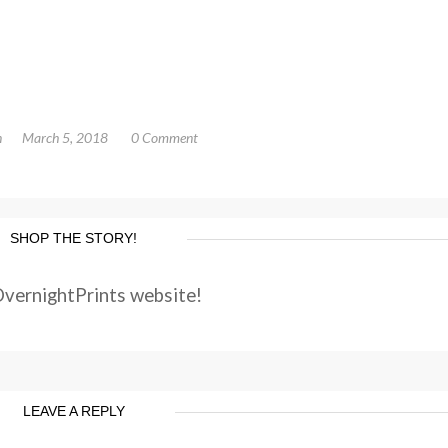
n
March 5, 2018
0 Comment
SHOP THE STORY!
OvernightPrints website!
LEAVE A REPLY