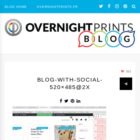
BLOG HOME
OVERNIGHTPRINTS.FR
183
BLOG-WITH-SOCIAL-
520×485@2X