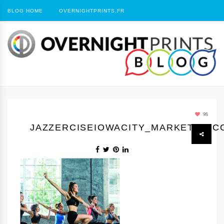
BLOG HOME
OVERNIGHTPRINTS.FR
98
JAZZERCISEIOWACITY_MARKETING