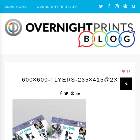
BLOG HOME
OVERNIGHTPRINTS.FR
99
600×600-FLYERS-235×415@2X