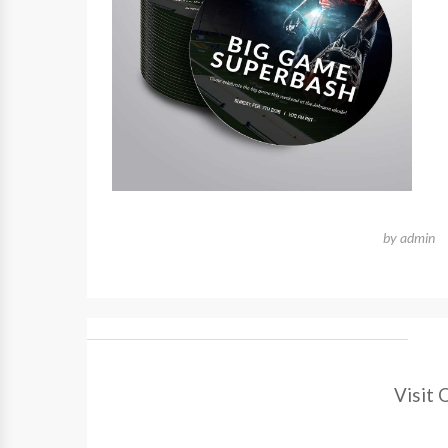
by
admin
Visit 