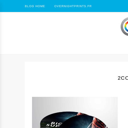
BLOG HOME
OVERNIGHTPRINTS.FR
2C