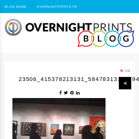
BLOG HOME
OVERNIGHTPRINTS.FR
158
23506_415378213131_584783131_529