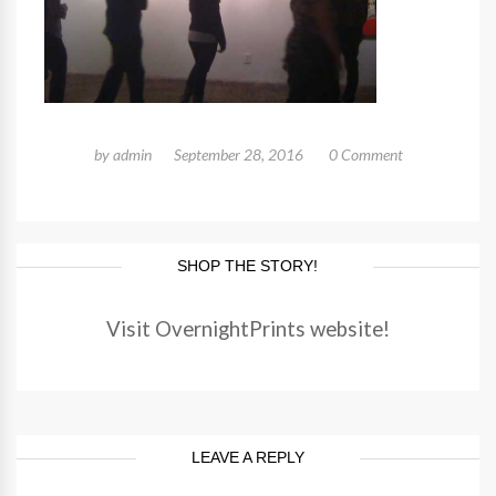
by
admin
September 28, 2016
0 Comment
SHOP THE STORY!
Visit OvernightPrints website!
LEAVE A REPLY