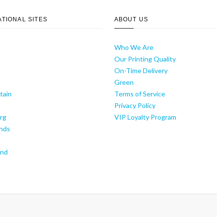
ATIONAL SITES
ABOUT US
Who We Are
Our Printing Quality
On-Time Delivery
y
Green
tain
Terms of Service
Privacy Policy
rg
VIP Loyalty Program
nds
and