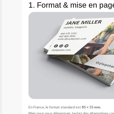
1. Format & mise en page :
En France, le format standard est
85 × 55 mm
.
Mais pour vous démarquer, testez des alternatives c