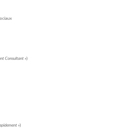
sociaux
nt Consultant »
)
rapidement »
)