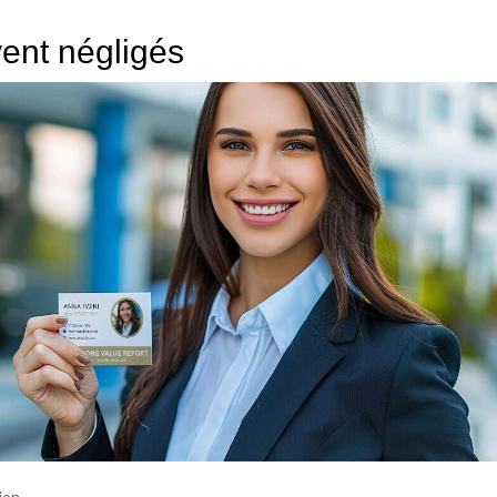
vent négligés
ion.