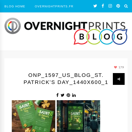
BLOG HOME
OVERNIGHTPRINTS.FR
179
ONP_1597_US_BLOG_ST.
PATRICK’S DAY_1440Х600_1