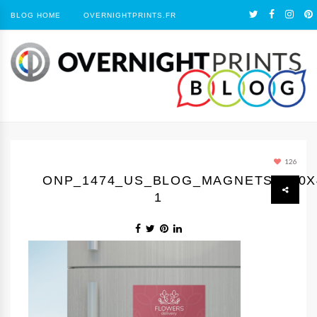
BLOG HOME
OVERNIGHTPRINTS.FR
126
ONP_1474_US_BLOG_MAGNETS_700X
1