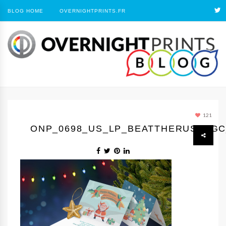
BLOG HOME
OVERNIGHTPRINTS.FR
121
ONP_0698_US_LP_BEATTHERUSH_GC