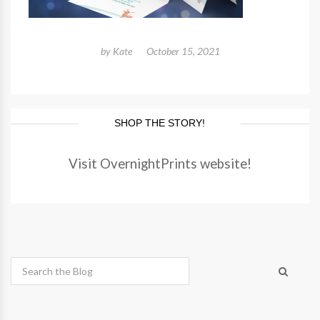
by
Kate
October 15, 2021
SHOP THE STORY!
Visit OvernightPrints website!