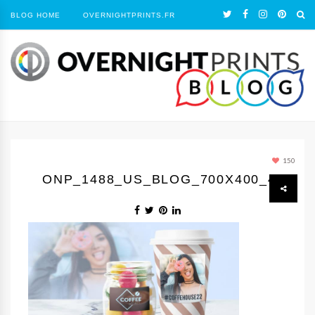
BLOG HOME
OVERNIGHTPRINTS.FR
150
ONP_1488_US_BLOG_700X400_4