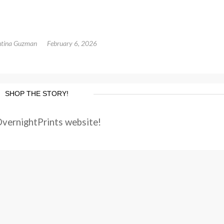
ntina Guzman
February 6, 2026
SHOP THE STORY!
OvernightPrints website!