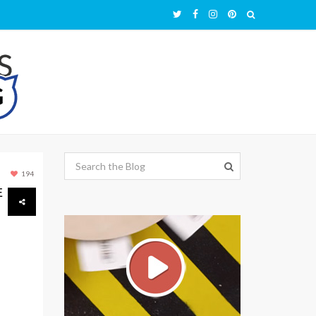
194
E