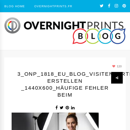
BLOG HOME
OVERNIGHTPRINTS.FR
120
3_ONP_1818_EU_BLOG_VISITENKAR
ERSTELLEN
_1440Х600_HÄUFIGE FEHLER
BEIM