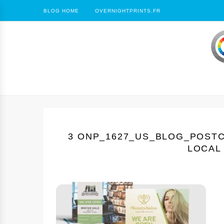
BLOG HOME
OVERNIGHTPRINTS.FR
3 ONP_1627_US_BLOG_POST
LOCAL