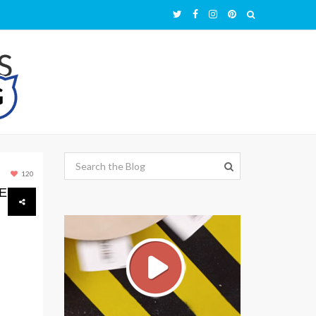
120
E