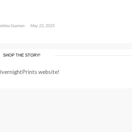
entina Guzman
May 22, 2025
SHOP THE STORY!
OvernightPrints website!