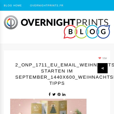
BLOG HOME
OVERNIGHTPRINTS.FR
116
2_ONP_1711_EU_EMAIL_WEIHNACH
STARTEN IM
SEPTEMBER_1440Х600_WEIHNACHTS
TIPPS