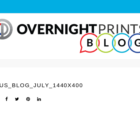
US_BLOG_JULY_1440X400