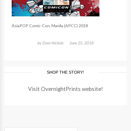
AsiaPOP Comic-Con, Manila (APCC) 2018
by
Dom Nichols
June 25, 2018
SHOP THE STORY!
Visit OvernightPrints website!