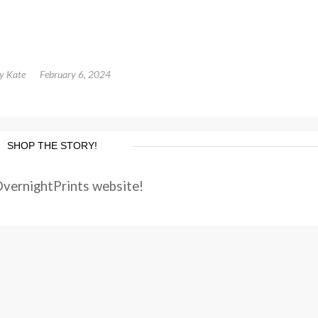
by
Kate
February 6, 2024
SHOP THE STORY!
OvernightPrints website!