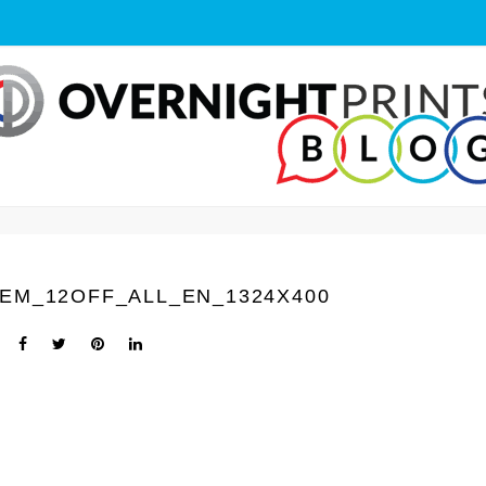
EM_12OFF_ALL_EN_1324X400