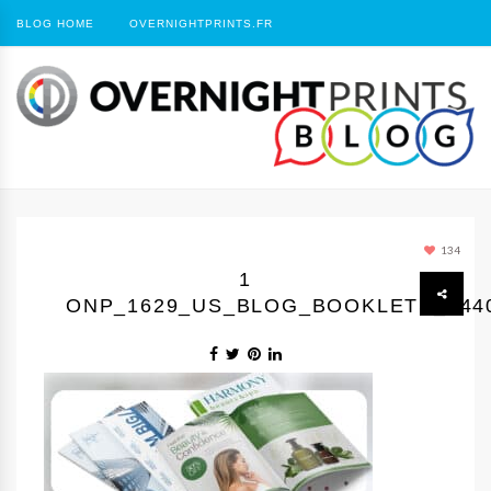
BLOG HOME
OVERNIGHTPRINTS.FR
134
1
ONP_1629_US_BLOG_BOOKLETS_144